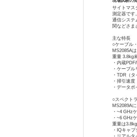
現場試験の
サイトマス
測定器です
通信システ
関などさま
主な特長
○ケーブル
MS2085A
は
重量
3.8kg
・内蔵
PDF
・ケーブル
・
TDR
（タ
・掃引速度
・データポ
○スペクト
MS2089A
に
・
~4 GHz
・
~6 GHz
重量は
3.8kg
・
IQ
キャプ
・リアルタ