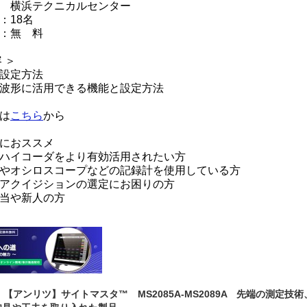
クニカルセンター
：18名
：無 料
 ＞
設定方法
波形に活用できる機能と設定方法
は
こちら
から
におススメ
ハイコーダをより有効活用されたい方
やオシロスコープなどの記録計を使用している方
アクイジションの選定にお困りの方
当や新人の方
9.27 【アンリツ】サイトマスタ™ MS2085A-MS2089A 先端の測