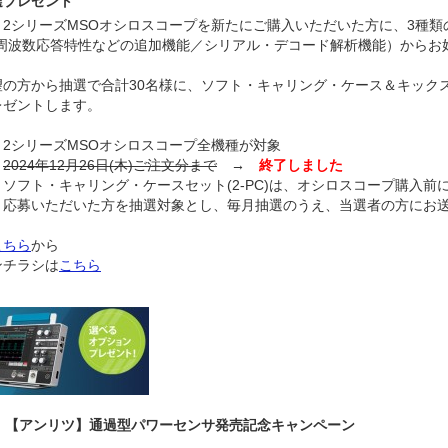
選プレゼント
2シリーズMSOオシロスコープを新たにご購入いただいた方に、3種類
,周波数応答特性などの追加機能／シリアル・デコード解析機能）からお
。
望の方から抽選で合計30名様に、ソフト・キャリング・ケース＆キック
プレゼントします。
2シリーズMSOオシロスコープ全機種が対象
：
2024年12月26日(木)ご注文分まで
→
終了しました
ソフト・キャリング・ケースセット(2-PC)は、オシロスコープ購入前
だいた方を抽選対象とし、
毎月抽選のうえ、当選者の方にお
こちら
から
ンチラシは
こちら
8.21 【アンリツ】通過型パワーセンサ発売記念キャンペーン