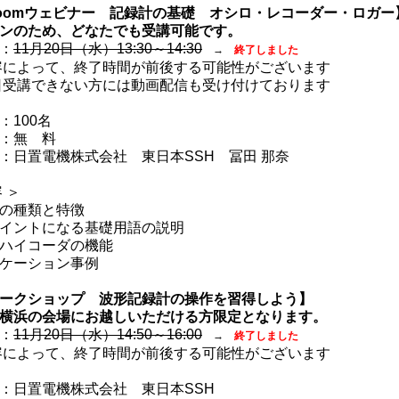
oomウェビナー 記録計の基礎 オシロ・レコーダー・ロガー
ンのため、どなたでも受講可能です。
：
11月20日（水）13:30～14:30
→
終了しました
によって、終了時間が前後する可能性がございます
受講できない方には動画配信も受け付けております
100名
：無 料
日置電機株式会社 東日本SSH 冨田 那奈
 ＞
の種類と特徴
イントになる基礎用語の説明
ハイコーダの機能
ケーション事例
ークショップ 波形記録計の操作を習得しよう】
横浜の会場にお越しいただける方限定となります。
：
11月20日（水）14:50～16:00
→
終了しました
によって、終了時間が前後する可能性がございます
日置電機株式会社 東日本SSH