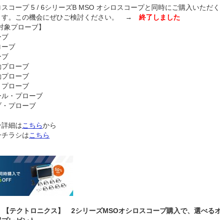
スコープ 5 / 6シリーズB MSO オシロスコープと同時にご購入いただく
ます。この機会にぜひご検討ください。
→
終了しました
F対象プローブ】
ーブ
ローブ
ーブ
動プローブ
動プローブ
・プローブ
ール・プローブ
ブ・プローブ
ン詳細は
こちら
から
ンチラシは
こちら
9.11 【テクトロニクス】 2シリーズMSOオシロスコープ購入で、選べ