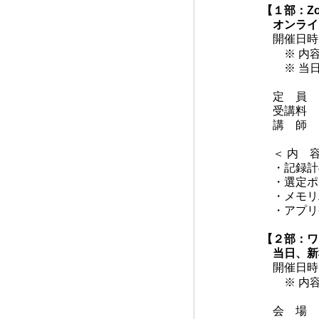
【１部：Z
オンライ
開催日時
※ 内容
※ 当日
定 員 ：
受講料 
講 師 ：
＜ 内 容
・記録計
・選定ポ
・メモリ
・アプリ
【２部：ワ
当日、新
開催日時
※ 内容
会 場 ：