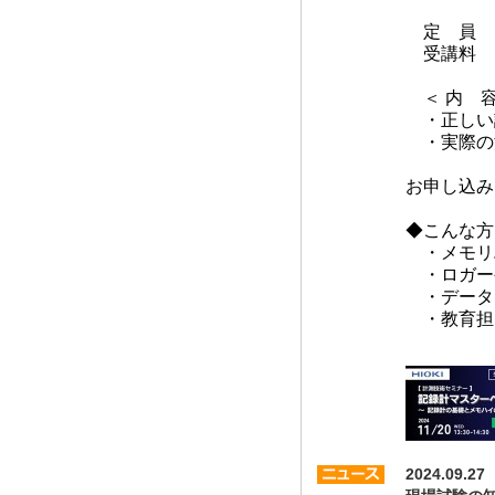
横浜テ
定 員 
受講料 
＜ 内 容
・正しい
・実際の
お申し込み
◆こんな方
・メモリ
・ロガー
・データ
・教育担
2024.0