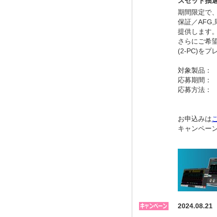
スセット抽
期間限定で、
保証／AFG
提供します
さらにご希
(2-PC)を
対象製品： 
応募期間
応募方法： 
応募いた
お申込みは
キャンペー
2024.0