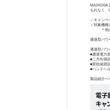
MA24103A
もれなく、
✓キャンペ
✓対象機種
＊他の値
通過型パワ
通過型パワ
■通過電力
■二方向測
■実効値測
■ハンドヘ
製品紹介ペ