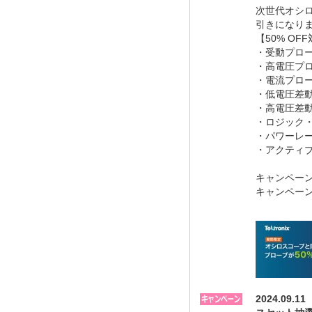
次世代オシロ
引きになり
【50% OF
・受動プロ
・高電圧プ
・電流プロ
・低電圧差
・高電圧差
・ロジック
・パワーレ
・アクティ
キャンペー
キャンペー
2024.0