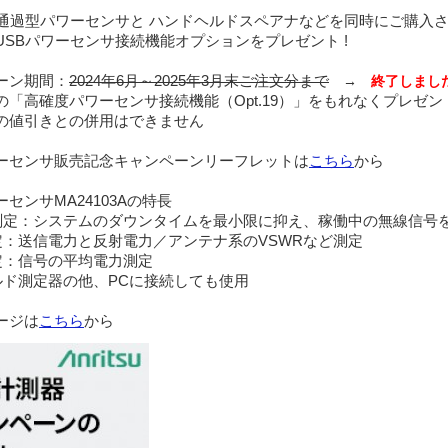
通過型パワーセンサと ハンドヘルドスペアナなどを同時にご購入
USB
パワーセンサ接続機能オプションをプレゼント
!
ーン期間：
2024
年
6
月～
2025
年
3
月末ご注文分まで
→
終了しまし
の「高確度パワーセンサ接続機能（
Opt.19
）」をもれなくプレゼン
引きとの併用はできません
ーセンサ販売記念キャンペーンリーフレットは
こちら
から
ーセンサ
MA24103A
の特長
測定：システムのダウンタイムを最小限に抑え、稼働中の無線信号
定：送信電力と反射電力／アンテナ系の
VSWR
など測定
定：信号の平均電力測定
ルド測定器の他、
PC
に接続しても使用
ージは
こちら
から