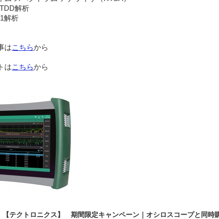
/TDD
解析
1
解析
事は
こちら
から
トは
こちら
から
9.11 【テクトロニクス】 期間限定キャンペーン｜オシロスコープと同