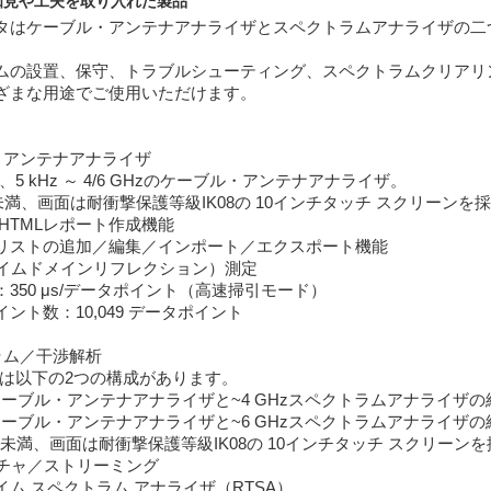
知見や工夫を取り入れた製品
タはケーブル・アンテナアナライザとスペクトラムアナライザの二
。
ムの設置、保守、トラブルシューティング、スペクトラムクリアリ
ざまな用途でご使用いただけます。
・アンテナアナライザ
、
5 kHz
～
4/6 GHz
のケーブル・アンテナアナライザ。
未満、画面は耐衝撃保護等級
IK08
の
10
インチタッチ スクリーンを
/HTML
レポート作成機能
リストの追加／編集／インポート／エクスポート機能
イムドメインリフレクション）測定
：
350
μ
s/
データポイント（高速掃引モード）
イント数：
10,049
データポイント
ラム／干渉解析
は以下の
2
つの構成があります。
ケーブル・アンテナアナライザと
~4 GHz
スペクトラムアナライザの
ケーブル・アンテナアナライザと
~6 GHz
スペクトラムアナライザの
未満、画面は耐衝撃保護等級
IK08
の
10
インチタッチ スクリーンを
チャ／ストリーミング
イム スペクトラム アナライザ（
RTSA
）